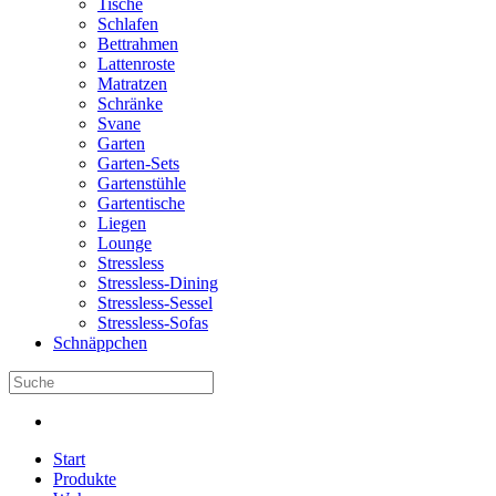
Tische
Schlafen
Bettrahmen
Lattenroste
Matratzen
Schränke
Svane
Garten
Garten-Sets
Gartenstühle
Gartentische
Liegen
Lounge
Stressless
Stressless-Dining
Stressless-Sessel
Stressless-Sofas
Schnäppchen
Start
Produkte