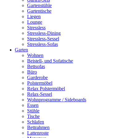
Gartenstühle
Gartentische
Liegen
Lounge
Stressless
Stressless-Dining
Stressless-Sessel
Stressless-Sofas
Garten
Wohnen
Beistell- und Sofatische
Bettsofas
Büro
Garderobe
Polstermöbel
Relax Polstermöbel
Relax-Sessel
Wohnprogramme / Sideboards
Essen
Stühle
Tische
Schlafen
Bettrahmen
Lattenroste