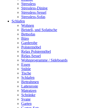
Stressless
Stressless-Dining
Stressless-Sessel
Stressless-Sofas
Schlafen
Wohnen
Beistell- und Sofatische
Bettsofas
Büro
Garderobe
Polstermöbel
Relax Polstermöbel
Relax-Sessel
Wohnprogramme / Sideboards
Essen
Stühle
Tische
Schlafen
Bettrahmen
Lattenroste
Matratzen
Schränke
Svane
Garten
Garten-Sets