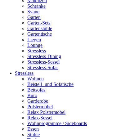
Matratzen
Schränke
Svane
Garten
Garten-Sets
Gartenstühle
Gartentische
Liegen
Lounge
Stressless
Stressless-Dining
Stressless-Sessel
Stressless-Sofas
Stressless
Wohnen
Beistell- und Sofatische
Bettsofas
Büro
Garderobe
Polstermöbel
Relax Polstermöbel
Relax-Sessel
Wohnprogramme / Sideboards
Essen
Stühle