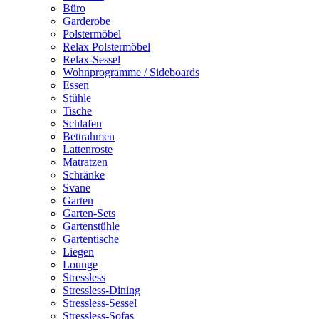
Büro
Garderobe
Polstermöbel
Relax Polstermöbel
Relax-Sessel
Wohnprogramme / Sideboards
Essen
Stühle
Tische
Schlafen
Bettrahmen
Lattenroste
Matratzen
Schränke
Svane
Garten
Garten-Sets
Gartenstühle
Gartentische
Liegen
Lounge
Stressless
Stressless-Dining
Stressless-Sessel
Stressless-Sofas