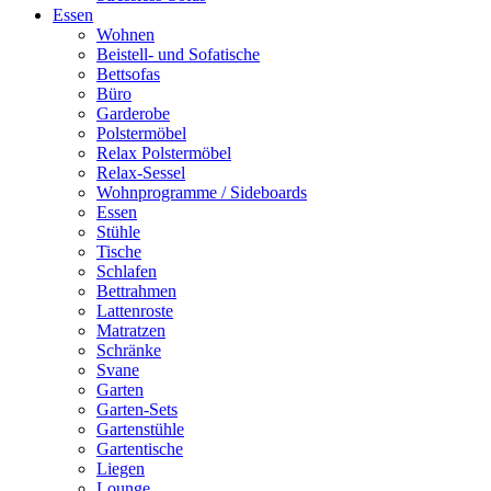
Essen
Wohnen
Beistell- und Sofatische
Bettsofas
Büro
Garderobe
Polstermöbel
Relax Polstermöbel
Relax-Sessel
Wohnprogramme / Sideboards
Essen
Stühle
Tische
Schlafen
Bettrahmen
Lattenroste
Matratzen
Schränke
Svane
Garten
Garten-Sets
Gartenstühle
Gartentische
Liegen
Lounge