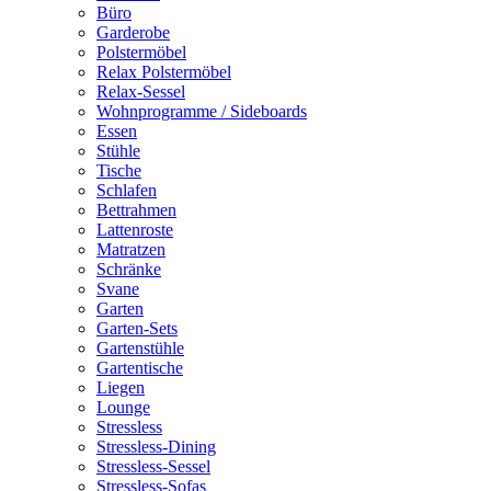
Büro
Garderobe
Polstermöbel
Relax Polstermöbel
Relax-Sessel
Wohnprogramme / Sideboards
Essen
Stühle
Tische
Schlafen
Bettrahmen
Lattenroste
Matratzen
Schränke
Svane
Garten
Garten-Sets
Gartenstühle
Gartentische
Liegen
Lounge
Stressless
Stressless-Dining
Stressless-Sessel
Stressless-Sofas