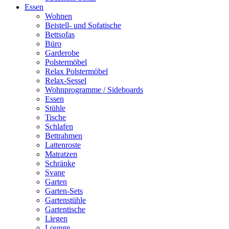
Essen
Wohnen
Beistell- und Sofatische
Bettsofas
Büro
Garderobe
Polstermöbel
Relax Polstermöbel
Relax-Sessel
Wohnprogramme / Sideboards
Essen
Stühle
Tische
Schlafen
Bettrahmen
Lattenroste
Matratzen
Schränke
Svane
Garten
Garten-Sets
Gartenstühle
Gartentische
Liegen
Lounge