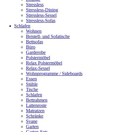
Stressless
Stressless-Dining
Stressless-Sessel
Stressless-Sofas
Schlafen
Wohnen
Beistell- und Sofatische
Bettsofas
Büro
Garderobe
Polstermöbel
Relax Polstermöbel
Relax-Sessel
Wohnprogramme / Sideboards
Essen
Stühle
Tische
Schlafen
Bettrahmen
Lattenroste
Matratzen
Schränke
Svane
Garten
Garten-Sets