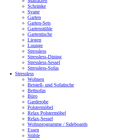
Matratzen
Schränke
Svane
Garten
Garten-Sets
Gartenstühle
Gartentische
Liegen
Lounge
Stressless
Stressless-Dining
Stressless-Sessel
Stressless-Sofas
Stressless
Wohnen
Beistell- und Sofatische
Bettsofas
Büro
Garderobe
Polstermöbel
Relax Polstermöbel
Relax-Sessel
Wohnprogramme / Sideboards
Essen
Stühle