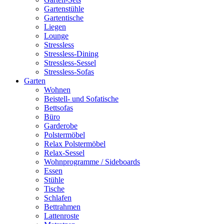
Gartenstühle
Gartentische
Liegen
Lounge
Stressless
Stressless-Dining
Stressless-Sessel
Stressless-Sofas
Garten
Wohnen
Beistell- und Sofatische
Bettsofas
Büro
Garderobe
Polstermöbel
Relax Polstermöbel
Relax-Sessel
Wohnprogramme / Sideboards
Essen
Stühle
Tische
Schlafen
Bettrahmen
Lattenroste