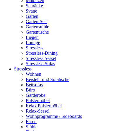
Matratzen
Schränke
Svane
Garten
Garten-Sets
Gartenstühle
Gartentische
Liegen
Lounge
Stressless
Stressless-Dining
Stressless-Sessel
Stressless-Sofas
Stressless
Wohnen
Beistell- und Sofatische
Bettsofas
Büro
Garderobe
Polstermöbel
Relax Polstermöbel
Relax-Sessel
Wohnprogramme / Sideboards
Essen
Stühle