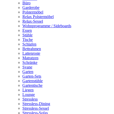
Büro
Garderobe
Polstermöbel
Relax Polstermöbel
Relax-Sessel
Wohnprogramme / Sideboards
Essen
Stühle
Tische
Schlafen
Bettrahmen
Lattenroste
Matratzen
Schränke
Svane
Garten
Garten-Sets
Gartenstühle
Gartentische
Liegen
Lounge
Stressless
Stressless-Dining
Stressless-Sessel
Stressless-Sofas