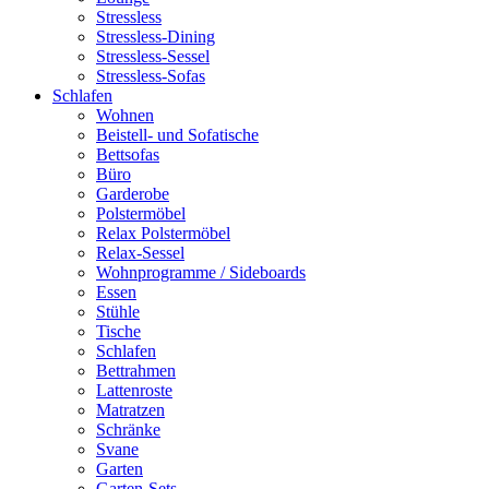
Stressless
Stressless-Dining
Stressless-Sessel
Stressless-Sofas
Schlafen
Wohnen
Beistell- und Sofatische
Bettsofas
Büro
Garderobe
Polstermöbel
Relax Polstermöbel
Relax-Sessel
Wohnprogramme / Sideboards
Essen
Stühle
Tische
Schlafen
Bettrahmen
Lattenroste
Matratzen
Schränke
Svane
Garten
Garten-Sets