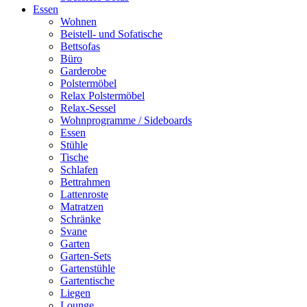
Essen
Wohnen
Beistell- und Sofatische
Bettsofas
Büro
Garderobe
Polstermöbel
Relax Polstermöbel
Relax-Sessel
Wohnprogramme / Sideboards
Essen
Stühle
Tische
Schlafen
Bettrahmen
Lattenroste
Matratzen
Schränke
Svane
Garten
Garten-Sets
Gartenstühle
Gartentische
Liegen
Lounge