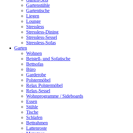
Gartenstühle
Gartentische
Liegen
Lounge
Stressless
Stressless-Dining
Stressless-Sessel
Stressless-Sofas
Garten
Wohnen
Beistell- und Sofatische
Bettsofas
Büro
Garderobe
Polstermöbel
Relax Polstermöbel
Relax-Sessel
Wohnprogramme / Sideboards
Essen
Stühle
Tische
Schlafen
Bettrahmen
Lattenroste