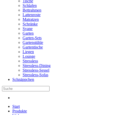
Tische
Schlafen
Bettrahmen
Lattenroste
Matratzen
Schränke
Svane
Garten
Garten-Sets
Gartenstühle
Gartentische
Liegen
Lounge
Stressless
Stressless-Dining
Stressless-Sessel
Stressless-Sofas
Schnäppchen
Start
Produkte